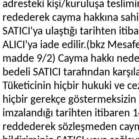
adresteki kişi/kuruluşa teslim
redederek cayma hakkına sahipt
SATICI'ya ulaştığı tarihten iti
ALICI'ya iade edilir.(bkz Mesa
madde 9/2) Cayma hakkı neden
bedeli SATICI tarafından karşıla
Tüketicinin hiçbir hukuki ve c
hiçbir gerekçe göstermeksizin 
imzalandığı tarihten itibaren 
reddederek sözleşmeden caym