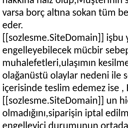
hakkına haiz olup,Müşterinin s
varsa borç altına sokan tüm be
eder.
[[sozlesme.SiteDomain]] işbu
engelleyebilecek mücbir sebep
muhalefetleri,ulaşımın kesilme
olağanüstü olaylar nedeni ile
içerisinde teslim edemez ise ,
[[sozlesme.SiteDomain]] un h
olmadığını,siparişin iptal edil
engelleyici durumunun ortada