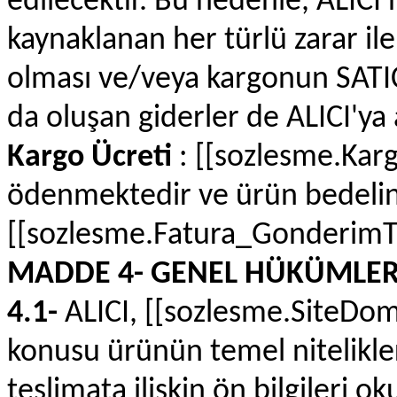
edilecektir. Bu nedenle, ALICI
kaynaklanan her türlü zarar il
olması ve/veya kargonun SATIC
da oluşan giderler de ALICI'ya a
Kargo Ücreti
: [[sozlesme.Karg
ödenmektedir ve ürün bedeline
[[sozlesme.Fatura_GonderimTi
MADDE 4- GENEL HÜKÜMLE
4.1-
ALICI, [[sozlesme.SiteDom
konusu ürünün temel nitelikleri
teslimata ilişkin ön bilgileri o