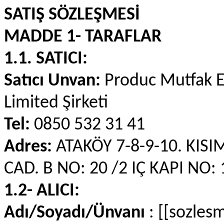
SATIŞ SÖZLEŞMESİ
MADDE 1- TARAFLAR
1.1. SATICI:
Satıcı Unvan:
Produc Mutfak Eş
Limited Şirketi
Tel:
0850 532 31 41
Adres:
ATAKÖY 7-8-9-10. KIS
CAD. B NO: 20 /2 IÇ KAPI NO
1.2- ALICI:
Adı/Soyadı/Ünvanı
: [[sozles