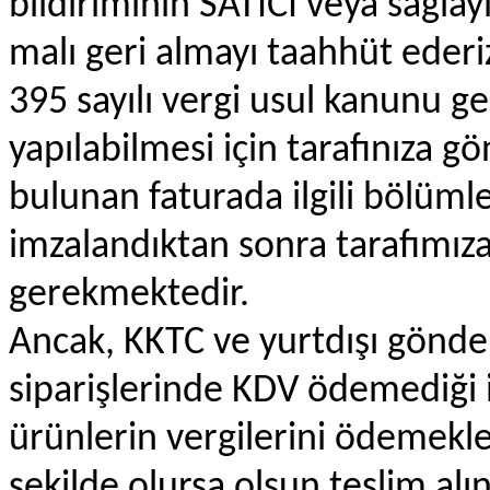
bildiriminin SATICI veya sağlay
malı geri almayı taahhüt ederi
395 sayılı vergi usul kanunu ge
yapılabilmesi için tarafınıza
bulunan faturada ilgili bölüml
imzalandıktan sonra tarafımıza 
gerekmektedir.
Ancak, KKTC ve yurtdışı gönde
siparişlerinde KDV ödemediği 
ürünlerin vergilerini ödemek
şekilde olursa olsun teslim al