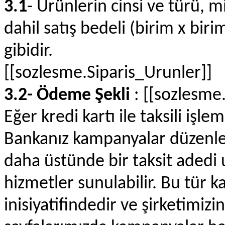
3.1
- Ürünlerin cinsi ve türü, m
dahil satış bedeli (birim x birim
gibidir.
[[sozlesme.Siparis_Urunler]]
3.2- Ödeme Şekli
: [[sozlesme
Eğer kredi kartı ile taksili işlem
Bankanız kampanyalar düzenleye
daha üstünde bir taksit adedi u
hizmetler sunulabilir. Bu tür 
inisiyatifindedir ve şirketimiz