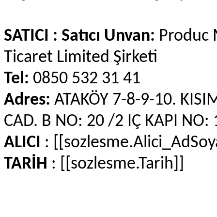
SATICI : Satıcı Unvan:
Produc M
Ticaret Limited Şirketi
Tel:
0850 532 31 41
Adres:
ATAKÖY 7-8-9-10. KIS
CAD. B NO: 20 /2 IÇ KAPI NO
ALICI
: [[sozlesme.Alici_AdSoy
TARİH
: [[sozlesme.Tarih]]