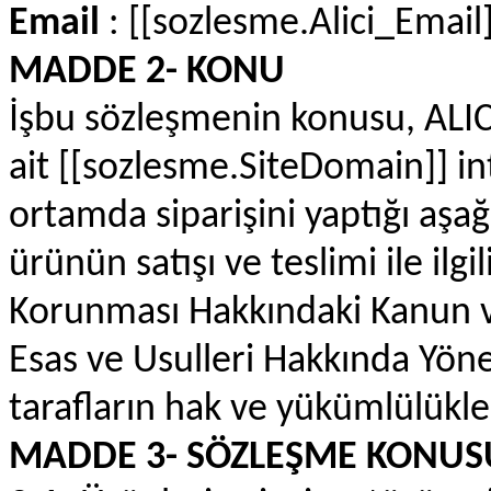
Email
: [[sozlesme.Alici_Email]
MADDE 2- KONU
İşbu sözleşmenin konusu, ALICI
ait [[sozlesme.SiteDomain]] in
ortamda siparişini yaptığı aşağıd
ürünün satışı ve teslimi ile ilgi
Korunması Hakkındaki Kanun v
Esas ve Usulleri Hakkında Yön
tarafların hak ve yükümlülükle
MADDE 3- SÖZLEŞME KONU