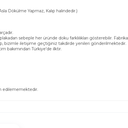
(Asla Dökülme Yapmaz, Kalıp halindedir.)
rçadır.
plakadan sebeple her üründe doku farklılıkları gösterebilir. Fabri
up, bizimle iletişime geçtiğiniz takdirde yenileri gönderilmektedir.
m bakımından Türkiye'de ilktir.
in edilememektedir.