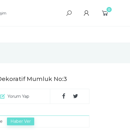
0
işim
 Dekoratif Mumluk No:3
Yorum Yap
de