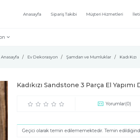
Anasayfa
Sipariş Takibi
Müşteri Hizmetleri
İlet
on
Anasayfa
Ev Dekorasyon
Şamdan ve Mumluklar
Kadı Kızı
Kadıkızı Sandstone 3 Parça El Yapımı
Yorumlar
(0)
Geçici olarak temin edilememektedir. Temin edildiğin