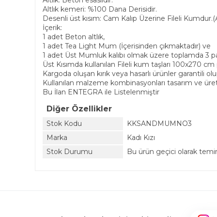
Altlık: Beton esaslıdır.
Altlık kemeri: %100 Dana Derisidir.
Desenli üst kısım: Cam Kalıp Üzerine Fileli Kumdur.
İçerik:
1 adet Beton altlık,
1 adet Tea Light Mum (İçerisinden çıkmaktadır) ve
1 adet Üst Mumluk kalıbı olmak üzere toplamda 3 pa
Üst Kısımda kullanılan Fileli kum taşları 100x270 cm 
Kargoda oluşan kırık veya hasarlı ürünler garantili ol
Kullanılan malzeme kombinasyonları tasarım ve üreti
Bu İlan ENTEGRA ile Listelenmiştir
Diğer Özellikler
Stok Kodu
KKSANDMUMNO3
Marka
Kadı Kızı
Stok Durumu
Bu ürün geçici olarak tem