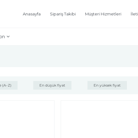
Anasayfa
Sipariş Takibi
Müşteri Hizmetleri
İlet
on
e (A-Z)
En düşük fiyat
En yüksek fiyat