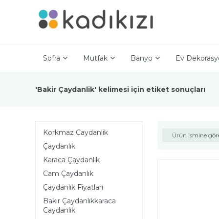
Sofra
Mutfak
Banyo
Ev Dekorasy
'Bakir Çaydanlik' kelimesi için etiket sonuçları
Korkmaz Caydanlik
Ürün ismine gör
Çaydanlık
Karaca Çaydanlık
Cam Çaydanlık
Çaydanlık Fiyatları
Bakır Çaydanlıkkaraca
Caydanlık