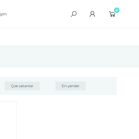
0
işim
Çok satanlar
En yeniler